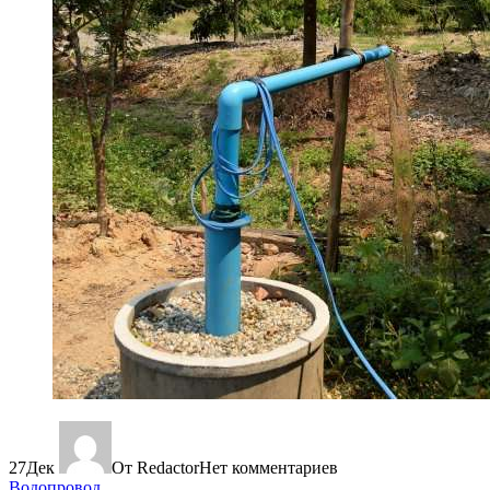
27
Дек
От Redactor
Нет комментариев
Водопровод