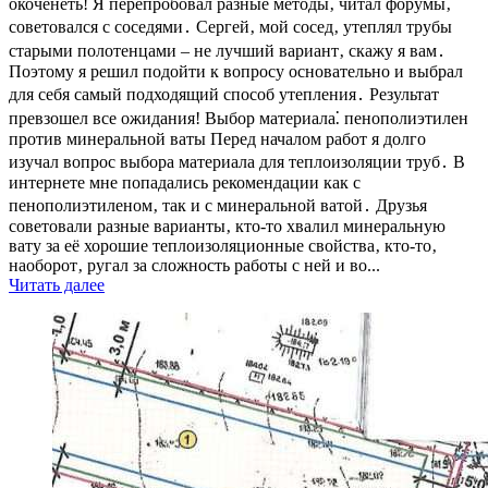
окоченеть! Я перепробовал разные методы‚ читал форумы‚
советовался с соседями․ Сергей‚ мой сосед‚ утеплял трубы
старыми полотенцами – не лучший вариант‚ скажу я вам․
Поэтому я решил подойти к вопросу основательно и выбрал
для себя самый подходящий способ утепления․ Результат
превзошел все ожидания! Выбор материала⁚ пенополиэтилен
против минеральной ваты Перед началом работ я долго
изучал вопрос выбора материала для теплоизоляции труб․ В
интернете мне попадались рекомендации как с
пенополиэтиленом‚ так и с минеральной ватой․ Друзья
советовали разные варианты‚ кто-то хвалил минеральную
вату за её хорошие теплоизоляционные свойства‚ кто-то‚
наоборот‚ ругал за сложность работы с ней и во...
Читать далее