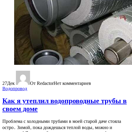
27
Дек
От Redactor
Нет комментариев
Водопровод
Как я утеплил водопроводные трубы в
своем доме
Проблема с холодными трубами в моей старой даче стояла
остро․ Зимой‚ пока дождешься теплой воды‚ можно и