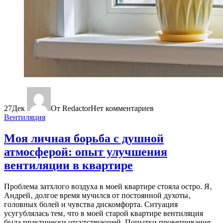
27
Дек
От Redactor
Нет комментариев
Вентиляция
Моя личная борьба с душной
атмосферой: опыт улучшения
вентиляции в квартире
Проблема затхлого воздуха в моей квартире стояла остро. Я‚
Андрей‚ долгое время мучился от постоянной духоты‚
головных болей и чувства дискомфорта. Ситуация
усугублялась тем‚ что в моей старой квартире вентиляция
была практически отсутствующей. Попытки проветривания