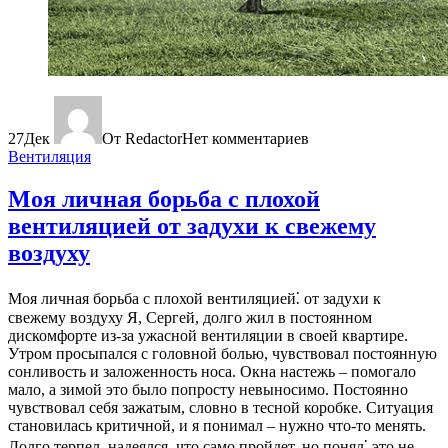
27
Дек
От Redactor
Нет комментариев
Вентиляция
Моя личная борьба с плохой
вентиляцией от задухи к свежему
воздуху
Моя личная борьба с плохой вентиляцией⁚ от задухи к
свежему воздуху Я, Сергей, долго жил в постоянном
дискомфорте из-за ужасной вентиляции в своей квартире.
Утром просыпался с головной болью, чувствовал постоянную
сонливость и заложенность носа. Окна настежь – помогало
мало, а зимой это было попросту невыносимо. Постоянно
чувствовал себя зажатым, словно в тесной коробке. Ситуация
становилась критичной, и я понимал – нужно что-то менять.
Долго терпел, надеялся, что само пройдет, но понял⁚ это не