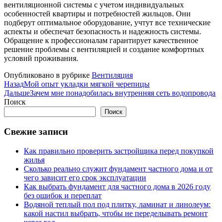
вентиляционной системы с учетом индивидуальных
особенностей квартиры и потребностей жильцов. Они
подберут оптимальное оборудование, учтут все технические
аспекты и обеспечат безопасность и надежность системы.
Обращение к профессионалам гарантирует качественное
решение проблемы с вентиляцией и создание комфортных
условий проживания.
Опубликовано в рубрике
Вентиляция
Назад
Мой опыт укладки мягкой черепицы
Дальше
Зачем мне понадобилась внутренняя сеть водопровода
Поиск
Поиск
Свежие записи
Как правильно проверить застройщика перед покупкой
жилья
Сколько реально служит фундамент частного дома и от
чего зависит его срок эксплуатации
Как выбрать фундамент для частного дома в 2026 году
без ошибок и переплат
Водяной теплый пол под плитку, ламинат и линолеум:
какой настил выбрать, чтобы не переделывать ремонт