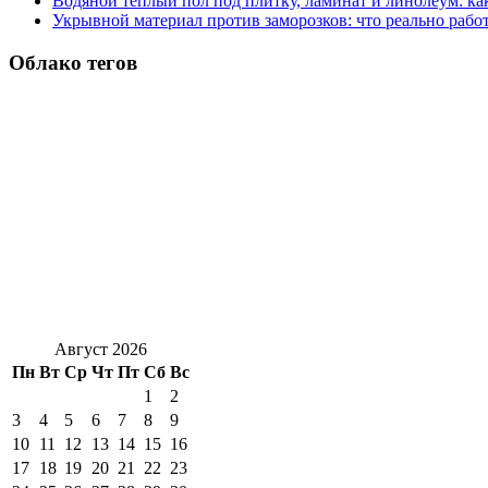
Водяной теплый пол под плитку, ламинат и линолеум: как
Укрывной материал против заморозков: что реально рабо
Облако тегов
Август 2026
Пн
Вт
Ср
Чт
Пт
Сб
Вс
1
2
3
4
5
6
7
8
9
10
11
12
13
14
15
16
17
18
19
20
21
22
23