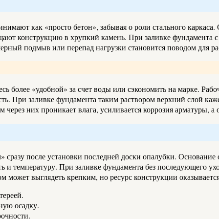
ринимают как «просто бетон», забывая о роли стального каркаса
ащают конструкцию в хрупкий камень. При заливке фундамента 
ерный подмыв или перепад нагрузки становится поводом для ра
сь более «удобной» за счет воды или сэкономить на марке. Рабо
ость. При заливке фундамента таким раствором верхний слой ка
через них проникает влага, усиливается коррозия арматуры, а о
м» сразу после установки последней доски опалубки. Основание
 и температуру. При заливке фундамента без последующего уход
м может выглядеть крепким, но ресурс конструкции оказывается
тереей.
ную осадку.
очности.