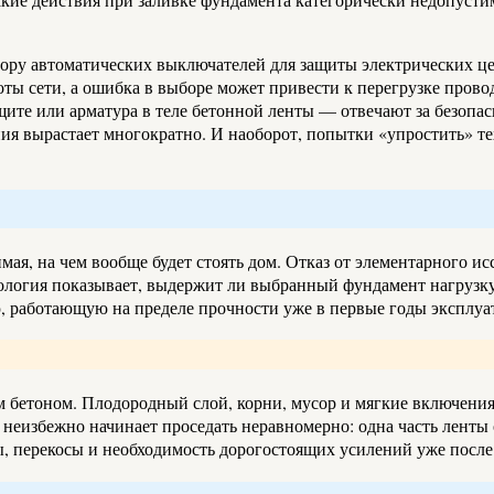
дбору автоматических выключателей для защиты электрических ц
боты сети, а ошибка в выборе может привести к перегрузке пров
щите или арматура в теле бетонной ленты — отвечают за безопас
ия вырастает многократно. И наоборот, попытки «упростить» те
ая, на чем вообще будет стоять дом. Отказ от элементарного и
еология показывает, выдержит ли выбранный фундамент нагрузк
ю, работающую на пределе прочности уже в первые годы эксплуа
м бетоном. Плодородный слой, корни, мусор и мягкие включения 
м неизбежно начинает проседать неравномерно: одна часть ленты
ы, перекосы и необходимость дорогостоящих усилений уже после