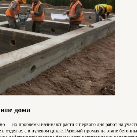
ание дома
о — их проблемы начинают расти с первого дня работ на участ
не в отделке, а в нулевом цикле. Разовый промах на этапе бето
акие действия при заливке фундамента категорически недопусти