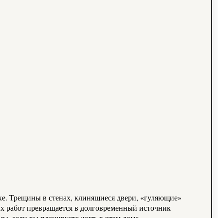
ке. Трещины в стенах, клинящиеся двери, «гуляющие»
нных работ превращается в долговременный источник
мы, если вы планируете жить в этом доме