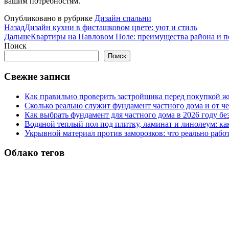
вашим потребностям.
Опубликовано в рубрике
Дизайн спальни
Назад
Дизайн кухни в фисташковом цвете: уют и стиль
Дальше
Квартиры на Павловом Поле: преимущества района и п
Поиск
Поиск
Свежие записи
Как правильно проверить застройщика перед покупкой ж
Сколько реально служит фундамент частного дома и от че
Как выбрать фундамент для частного дома в 2026 году бе
Водяной теплый пол под плитку, ламинат и линолеум: как
Укрывной материал против заморозков: что реально рабо
Облако тегов