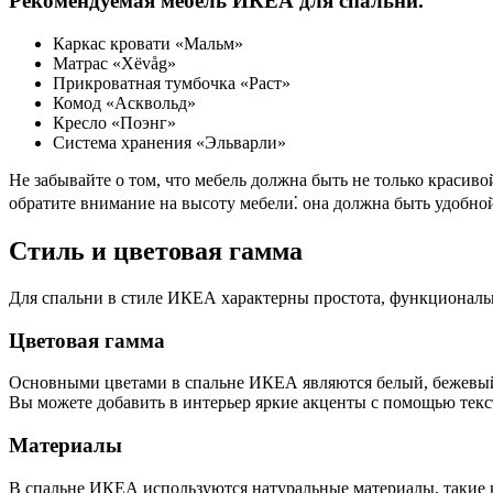
Рекомендуемая мебель ИКЕА для спальни⁚
Каркас кровати «Мальм»
Матрас «Хёvåg»
Прикроватная тумбочка «Раст»
Комод «Асквольд»
Кресло «Поэнг»
Система хранения «Эльварли»
Не забывайте о том, что мебель должна быть не только красиво
обратите внимание на высоту мебели⁚ она должна быть удобной
Стиль и цветовая гамма
Для спальни в стиле ИКЕА характерны простота, функциональн
Цветовая гамма
Основными цветами в спальне ИКЕА являются белый, бежевый,
Вы можете добавить в интерьер яркие акценты с помощью текст
Материалы
В спальне ИКЕА используются натуральные материалы, такие ка