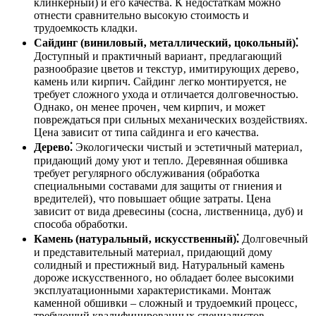
клинкерный) и его качества. К недостаткам можно
отнести сравнительно высокую стоимость и
трудоемкость кладки.
Сайдинг (виниловый‚ металлический‚ цокольный)⁚
Доступный и практичный вариант‚ предлагающий
разнообразие цветов и текстур‚ имитирующих дерево‚
камень или кирпич. Сайдинг легко монтируется‚ не
требует сложного ухода и отличается долговечностью.
Однако‚ он менее прочен‚ чем кирпич‚ и может
повреждаться при сильных механических воздействиях.
Цена зависит от типа сайдинга и его качества.
Дерево⁚
Экологически чистый и эстетичный материал‚
придающий дому уют и тепло. Деревянная обшивка
требует регулярного обслуживания (обработка
специальными составами для защиты от гниения и
вредителей)‚ что повышает общие затраты. Цена
зависит от вида древесины (сосна‚ лиственница‚ дуб) и
способа обработки.
Камень (натуральный‚ искусственный)⁚
Долговечный
и представительный материал‚ придающий дому
солидный и престижный вид. Натуральный камень
дороже искусственного‚ но обладает более высокими
эксплуатационными характеристиками. Монтаж
каменной обшивки – сложный и трудоемкий процесс‚
требующий квалифицированных специалистов.