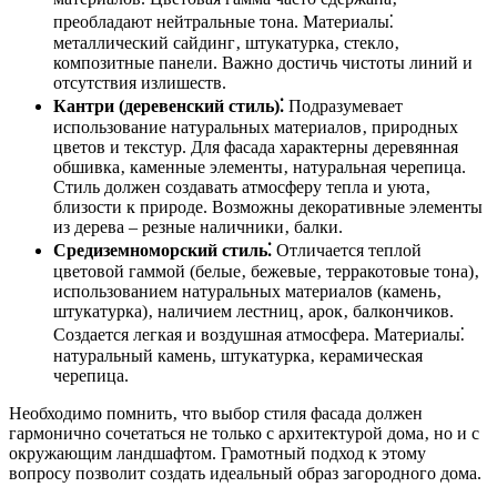
преобладают нейтральные тона. Материалы⁚
металлический сайдинг‚ штукатурка‚ стекло‚
композитные панели. Важно достичь чистоты линий и
отсутствия излишеств.
Кантри (деревенский стиль)⁚
Подразумевает
использование натуральных материалов‚ природных
цветов и текстур. Для фасада характерны деревянная
обшивка‚ каменные элементы‚ натуральная черепица.
Стиль должен создавать атмосферу тепла и уюта‚
близости к природе. Возможны декоративные элементы
из дерева – резные наличники‚ балки.
Средиземноморский стиль⁚
Отличается теплой
цветовой гаммой (белые‚ бежевые‚ терракотовые тона)‚
использованием натуральных материалов (камень‚
штукатурка)‚ наличием лестниц‚ арок‚ балкончиков.
Создается легкая и воздушная атмосфера. Материалы⁚
натуральный камень‚ штукатурка‚ керамическая
черепица.
Необходимо помнить‚ что выбор стиля фасада должен
гармонично сочетаться не только с архитектурой дома‚ но и с
окружающим ландшафтом. Грамотный подход к этому
вопросу позволит создать идеальный образ загородного дома.