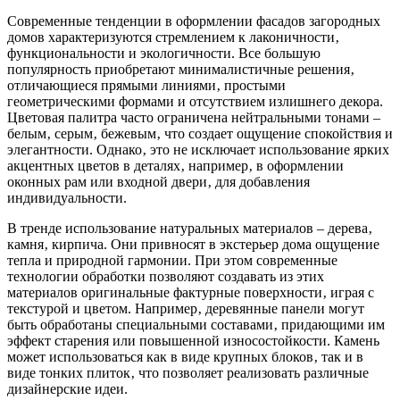
Современные тенденции в оформлении фасадов загородных
домов характеризуются стремлением к лаконичности‚
функциональности и экологичности. Все большую
популярность приобретают минималистичные решения‚
отличающиеся прямыми линиями‚ простыми
геометрическими формами и отсутствием излишнего декора.
Цветовая палитра часто ограничена нейтральными тонами –
белым‚ серым‚ бежевым‚ что создает ощущение спокойствия и
элегантности. Однако‚ это не исключает использование ярких
акцентных цветов в деталях‚ например‚ в оформлении
оконных рам или входной двери‚ для добавления
индивидуальности.
В тренде использование натуральных материалов – дерева‚
камня‚ кирпича. Они привносят в экстерьер дома ощущение
тепла и природной гармонии. При этом современные
технологии обработки позволяют создавать из этих
материалов оригинальные фактурные поверхности‚ играя с
текстурой и цветом. Например‚ деревянные панели могут
быть обработаны специальными составами‚ придающими им
эффект старения или повышенной износостойкости. Камень
может использоваться как в виде крупных блоков‚ так и в
виде тонких плиток‚ что позволяет реализовать различные
дизайнерские идеи.