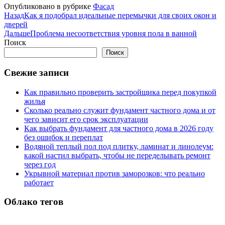
Опубликовано в рубрике
Фасад
Назад
Как я подобрал идеальные перемычки для своих окон и
дверей
Дальше
Проблема несоответствия уровня пола в ванной
Поиск
Поиск
Свежие записи
Как правильно проверить застройщика перед покупкой
жилья
Сколько реально служит фундамент частного дома и от
чего зависит его срок эксплуатации
Как выбрать фундамент для частного дома в 2026 году
без ошибок и переплат
Водяной теплый пол под плитку, ламинат и линолеум:
какой настил выбрать, чтобы не переделывать ремонт
через год
Укрывной материал против заморозков: что реально
работает
Облако тегов