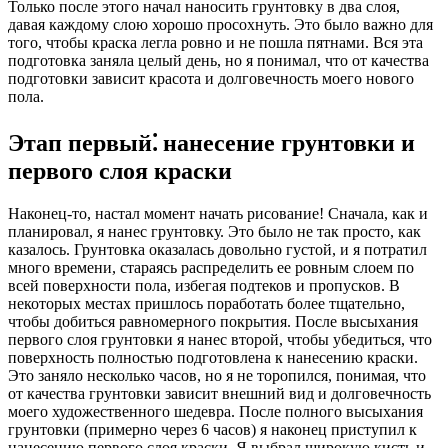
Только после этого начал наносить грунтовку в два слоя,
давая каждому слою хорошо просохнуть. Это было важно для
того, чтобы краска легла ровно и не пошла пятнами. Вся эта
подготовка заняла целый день, но я понимал, что от качества
подготовки зависит красота и долговечность моего нового
пола.
Этап первый⁚ нанесение грунтовки и
первого слоя краски
Наконец-то, настал момент начать рисование! Сначала, как и
планировал, я нанес грунтовку. Это было не так просто, как
казалось. Грунтовка оказалась довольно густой, и я потратил
много времени, стараясь распределить ее ровным слоем по
всей поверхности пола, избегая подтеков и пропусков. В
некоторых местах пришлось поработать более тщательно,
чтобы добиться равномерного покрытия. После высыхания
первого слоя грунтовки я нанес второй, чтобы убедиться, что
поверхность полностью подготовлена к нанесению краски.
Это заняло несколько часов, но я не торопился, понимая, что
от качества грунтовки зависит внешний вид и долговечность
моего художественного шедевра. После полного высыхания
грунтовки (примерно через 6 часов) я наконец приступил к
нанесению первого слоя краски. Я выбрал широкую кисть и