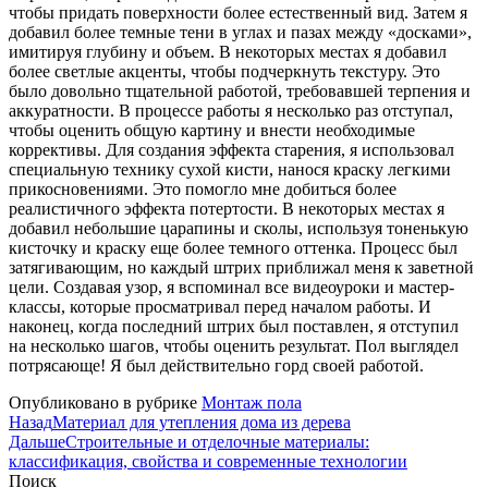
чтобы придать поверхности более естественный вид. Затем я
добавил более темные тени в углах и пазах между «досками»,
имитируя глубину и объем. В некоторых местах я добавил
более светлые акценты, чтобы подчеркнуть текстуру. Это
было довольно тщательной работой, требовавшей терпения и
аккуратности. В процессе работы я несколько раз отступал,
чтобы оценить общую картину и внести необходимые
коррективы. Для создания эффекта старения, я использовал
специальную технику сухой кисти, нанося краску легкими
прикосновениями. Это помогло мне добиться более
реалистичного эффекта потертости. В некоторых местах я
добавил небольшие царапины и сколы, используя тоненькую
кисточку и краску еще более темного оттенка. Процесс был
затягивающим, но каждый штрих приближал меня к заветной
цели. Создавая узор, я вспоминал все видеоуроки и мастер-
классы, которые просматривал перед началом работы. И
наконец, когда последний штрих был поставлен, я отступил
на несколько шагов, чтобы оценить результат. Пол выглядел
потрясающе! Я был действительно горд своей работой.
Опубликовано в рубрике
Монтаж пола
Назад
Материал для утепления дома из дерева
Дальше
Строительные и отделочные материалы:
классификация, свойства и современные технологии
Поиск