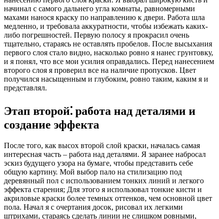
начинал с самого дальнего угла комнаты, равномерными
махами нанося краску по направлению к двери. Работа шла
медленно, и требовала аккуратности, чтобы избежать каких-
либо погрешностей. Первую полосу я прокрасил очень
тщательно, стараясь не оставлять пробелов. После высыхания
первого слоя стало видно, насколько ровно я нанес грунтовку,
и я понял, что все мои усилия оправдались. Перед нанесением
второго слоя я проверил все на наличие пропусков. Цвет
получился насыщенным и глубоким, ровно таким, каким я и
представлял.
Этап второй⁚ работа над деталями и
создание эффекта
После того, как высох второй слой краски, началась самая
интересная часть – работа над деталями. Я заранее набросал
эскиз будущего узора на бумаге, чтобы представить себе
общую картину. Мой выбор пало на стилизацию под
деревянный пол с использованием тонких линий и легкого
эффекта старения; Для этого я использовал тонкие кисти и
акриловые краски более темных оттенков, чем основной цвет
пола. Начал я с очертания досок, рисовал их легкими
штрихами, стараясь сделать линии не слишком ровными,