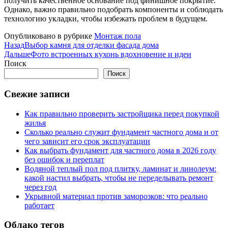
получить качественное основание под финишное покрытие.
Однако, важно правильно подобрать компоненты и соблюдать
технологию укладки, чтобы избежать проблем в будущем.
Опубликовано в рубрике
Монтаж пола
Назад
Выбор камня для отделки фасада дома
Дальше
Фото встроенных кухонь вдохновение и идеи
Поиск
Поиск
Свежие записи
Как правильно проверить застройщика перед покупкой
жилья
Сколько реально служит фундамент частного дома и от
чего зависит его срок эксплуатации
Как выбрать фундамент для частного дома в 2026 году
без ошибок и переплат
Водяной теплый пол под плитку, ламинат и линолеум:
какой настил выбрать, чтобы не переделывать ремонт
через год
Укрывной материал против заморозков: что реально
работает
Облако тегов