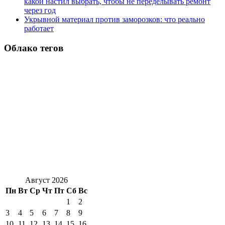
какой настил выбрать, чтобы не переделывать ремонт
через год
Укрывной материал против заморозков: что реально
работает
Облако тегов
Август 2026
Пн
Вт
Ср
Чт
Пт
Сб
Вс
1
2
3
4
5
6
7
8
9
10
11
12
13
14
15
16