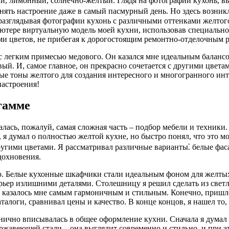
ый, лимонный, солнечно-желтый. Глядя на фотографии кухонь, в
ть настроение даже в самый пасмурный день. Но здесь возникл
разглядывая фотографии кухонь с различными оттенками желтого,
ютере виртуальную модель моей кухни, использовав специально
и цветов, не прибегая к дорогостоящим ремонтно-отделочным р
, с легким примесью медового. Он казался мне идеальным баланс
й. И, самое главное, он прекрасно сочетается с другими цветам
ые тоны желтого для создания интересного и многогранного инт
настроения!
гамме
ачалась, пожалуй, самая сложная часть – подбор мебели и техники
, я думал о полностью желтой кухне, но быстро понял, что это 
ругими цветами. Я рассматривал различные варианты⁚ белые фа
дохновения.
го. Белые кухонные шкафчики стали идеальным фоном для желтых 
рьер излишними деталями. Столешницу я решил сделать из светл
ва казалось мне самым гармоничным и стильным. Конечно, пришл
талоги, сравнивал цены и качество. В конце концов, я нашел то,
нично вписывалась в общее оформление кухни. Сначала я думал 
ержавеющей стали – она выглядит современно и стильно, и при э