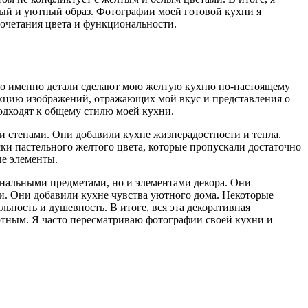
ный и уютный образ. Фотографии моей готовой кухни я
сочетания цвета и функциональности.
 что именно детали сделают мою желтую кухню по-настоящему
лекцию изображений, отражающих мой вкус и представления о
подходят к общему стилю моей кухни.
ми стенами. Они добавили кухне жизнерадостности и тепла.
ски пастельного желтого цвета, которые пропускали достаточно
ые элементы.
ональными предметами, но и элементами декора. Они
ми. Они добавили кухне чувства уютного дома. Некоторые
ьность и душевность. В итоге, вся эта декоративная
ртным. Я часто пересматриваю фотографии своей кухни и