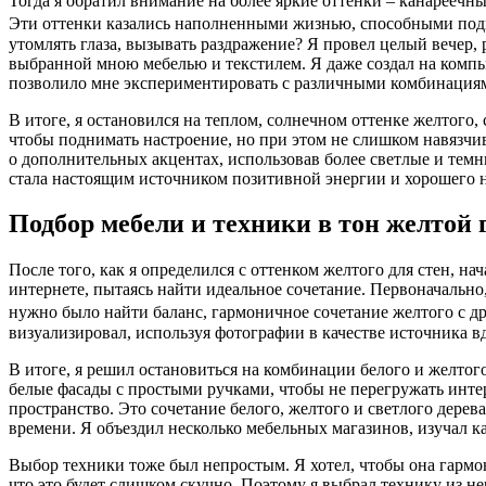
Тогда я обратил внимание на более яркие оттенки – канареечн
Эти оттенки казались наполненными жизнью, способными подня
утомлять глаза, вызывать раздражение? Я провел целый вечер, 
выбранной мною мебелью и текстилем. Я даже создал на компь
позволило мне экспериментировать с различными комбинациям
В итоге, я остановился на теплом, солнечном оттенке желтого
чтобы поднимать настроение, но при этом не слишком навязчивы
о дополнительных акцентах, использовав более светлые и темн
стала настоящим источником позитивной энергии и хорошего 
Подбор мебели и техники в тон желтой 
После того, как я определился с оттенком желтого для стен, н
интернете, пытаясь найти идеальное сочетание. Первоначально
нужно было найти баланс, гармоничное сочетание желтого с д
визуализировал, используя фотографии в качестве источника в
В итоге, я решил остановиться на комбинации белого и желто
белые фасады с простыми ручками, чтобы не перегружать инте
пространство. Это сочетание белого, желтого и светлого дере
времени. Я объездил несколько мебельных магазинов, изучал ка
Выбор техники тоже был непростым. Я хотел, чтобы она гармо
что это будет слишком скучно. Поэтому я выбрал технику из н