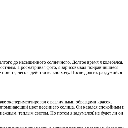
елтого до насыщенного солнечного. Долгое время я колебался,
адостным. Просматривая фото, я зарисовывал понравившиеся
онять, чего я действительно хочу. После долгих раздумий, я
даже экспериментировал с различными образцами красок,
напоминающий цвет весеннего солнца. Он казался спокойным и
нежным, теплым светом. Но потом я задумался⁚ не будет ли он