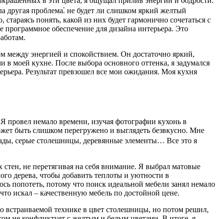
ыкрашенных в эти цвета, я ощущал прилив энергии и бодрости.
а другая проблема⁚ не будет ли слишком яркий желтый
 стараясь понять, какой из них будет гармонично сочетаться с
е программное обеспечение для дизайна интерьера. Это
аботам.
ом между энергией и спокойствием. Он достаточно яркий,
и в моей кухне. После выбора основного оттенка, я задумался
ерьера. Результат превзошел все мои ожидания. Моя кухня
. Я провел немало времени, изучая фотографии кухонь в
может быть слишком перегружено и выглядеть безвкусно. Мне
сады, серые столешницы, деревянные элементы… Все это я
стен, не перетягивая на себя внимание. Я выбрал матовые
ого дерева, чтобы добавить теплоты и уютности в
ось попотеть, потому что поиск идеальной мебели занял немало
 что искал – качественную мебель по достойной цене.
о встраиваемой технике в цвет столешницы, но потом решил,
том не конфликтует с желтым и белым цветами. В итоге, я