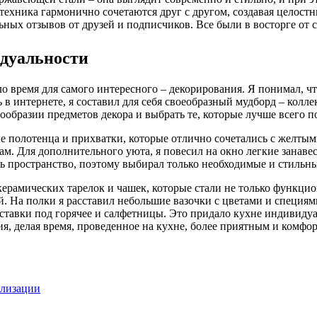
техника гармонично сочетаются друг с другом, создавая целост
ных отзывов от друзей и подписчиков. Все были в восторге от 
идуальности
шло время для самого интересного – декорирования. Я понимал,
в интернете, я составил для себя своеобразный мудборд – кол
нообразии предметов декора и выбрать те, которые лучше всего 
ые полотенца и прихватки, которые отлично сочетались с желты
ам. Для дополнительного уюта, я повесил на окно легкие занаве
ть пространство, поэтому выбирал только необходимые и стильн
 керамических тарелок и чашек, которые стали не только функци
й. На полки я расставил небольшие вазочки с цветами и специя
ставки под горячее и салфетницы. Это придало кухне индивидуал
я, делая время, проведенное на кухне, более приятным и комфо
ализации