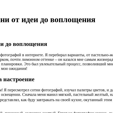
ни от идеи до воплощения
еи до воплощения
 фотографий в интернете. Я перебирал варианты, от пастельно-ж
 ярком, почти лимонном оттенке – он казался мне самым жизнер
 планировки. Это был увлекательный процесс, позволивший мне п
е мои ожидания!
а настроение
м! Я пересмотрел сотни фотографий, изучал палитры цветов, и 
м освещении. Сначала меня манил мягкий, пастельный желтый, 
дставлял, как буду завтракать на своей кухне, окутанный этим 