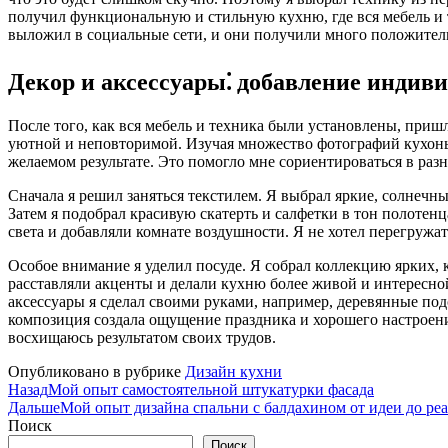
получил функциональную и стильную кухню, где вся мебель и 
выложил в социальные сети, и они получили много положитель
Декор и аксессуары⁚ добавление индив
После того, как вся мебель и техника были установлены, при
уютной и неповторимой. Изучая множество фотографий кухонь 
желаемом результате. Это помогло мне сориентироваться в раз
Сначала я решил заняться текстилем. Я выбрал яркие, солнечн
Затем я подобрал красивую скатерть и салфетки в тон полотенц
света и добавляли комнате воздушности. Я не хотел перегружа
Особое внимание я уделил посуде. Я собрал коллекцию ярких,
расставляли акценты и делали кухню более живой и интересно
аксессуары я сделал своими руками, например, деревянные под
композиция создала ощущение праздника и хорошего настроени
восхищаюсь результатом своих трудов.
Опубликовано в рубрике
Дизайн кухни
Назад
Мой опыт самостоятельной штукатурки фасада
Дальше
Мой опыт дизайна спальни с балдахином от идеи до ре
Поиск
Поиск