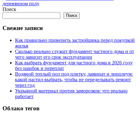
деревянном полу
Поиск
Поиск
Свежие записи
Как правильно проверить застройщика перед покупкой
жилья
Сколько реально служит фундамент частного дома и от
чего зависит его срок эксплуатации
Как выбрать фундамент для частного дома в 2026 году
без ошибок и переплат
Водяной теплый пол под плитку, ламинат и линолеум:
какой настил выбрать, чтобы не переделывать ремонт
через год
Укрывной материал против заморозков: что реально
работает
Облако тегов