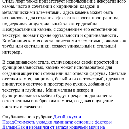
Стиль лофт также приветствует использование декоративного
камня, часто в сочетании с кирпичной кладкой и
металлическими элементами․ Здесь камень может быть
использован для создания эффекта «сырого» пространства,
подчеркивая индустриальный характер дизайна․
Необработанный камень, с сохранением его естественной
текстуры, добавит кухне брутальности и оригинальности․
Комбинация камня с металлическими элементами, такими как
трубы или светильники, создаст уникальный и стильный
интерьер․
В скандинавском стиле, отличающемся своей простотой и
функциональностью, камень может использоваться для
создания акцентной стены или для отделки фартука․ Светлые
оттенки камня, например, белый или светло-серый, идеально
впишутся в светлую и просторную кухню, добавив ей
текстуры и глубины․ Минимализм в декоре и
функциональность мебели будут прекрасно дополнены
естественным и неброским камнем, создавая ощущение
чистоты и свежести․
Опубликовано в рубрике
Дизайн кухни
Назад
Стоимость укладки ламината: основные факторы
Дальше
Как я избавился от запаха кошачьей мочи на