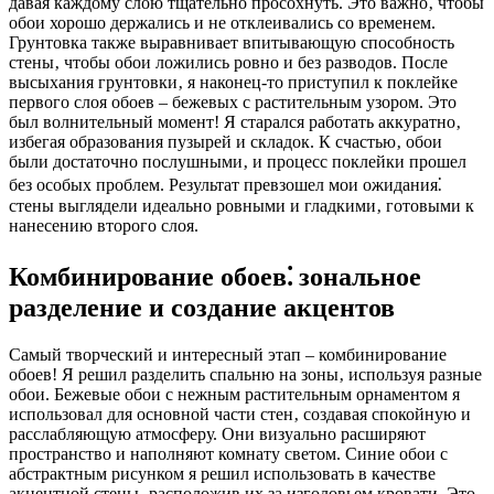
давая каждому слою тщательно просохнуть. Это важно‚ чтобы
обои хорошо держались и не отклеивались со временем.
Грунтовка также выравнивает впитывающую способность
стены‚ чтобы обои ложились ровно и без разводов. После
высыхания грунтовки‚ я наконец-то приступил к поклейке
первого слоя обоев – бежевых с растительным узором. Это
был волнительный момент! Я старался работать аккуратно‚
избегая образования пузырей и складок. К счастью‚ обои
были достаточно послушными‚ и процесс поклейки прошел
без особых проблем. Результат превзошел мои ожидания⁚
стены выглядели идеально ровными и гладкими‚ готовыми к
нанесению второго слоя.
Комбинирование обоев⁚ зональное
разделение и создание акцентов
Самый творческий и интересный этап – комбинирование
обоев! Я решил разделить спальню на зоны‚ используя разные
обои. Бежевые обои с нежным растительным орнаментом я
использовал для основной части стен‚ создавая спокойную и
расслабляющую атмосферу. Они визуально расширяют
пространство и наполняют комнату светом. Синие обои с
абстрактным рисунком я решил использовать в качестве
акцентной стены‚ расположив их за изголовьем кровати. Это