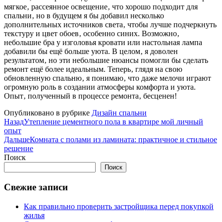
мягкое‚ рассеянное освещение‚ что хорошо подходит для
спальни‚ но в будущем я бы добавил несколько
дополнительных источников света‚ чтобы лучше подчеркнуть
текстуру и цвет обоев‚ особенно синих. Возможно‚
небольшие бра у изголовья кровати или настольная лампа
добавили бы ещё больше уюта. В целом‚ я доволен
результатом‚ но эти небольшие нюансы помогли бы сделать
ремонт ещё более идеальным. Теперь‚ глядя на свою
обновленную спальню‚ я понимаю‚ что даже мелочи играют
огромную роль в создании атмосферы комфорта и уюта.
Опыт‚ полученный в процессе ремонта‚ бесценен!
Опубликовано в рубрике
Дизайн спальни
Назад
Утепление цементного пола в квартире мой личный
опыт
Дальше
Комната с полами из ламината: практичное и стильное
решение
Поиск
Поиск
Свежие записи
Как правильно проверить застройщика перед покупкой
жилья