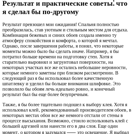
Результат и практические советы⁚ что
я сделал бы по-другому
Результат превзошел мои ожидания! Спальня полностью
преобразилась‚ став уютным и стильным местом для отдыха.
Комбинация бежевых и синих обоев создала именно ту
атмосферу спокойствия и комфорта‚ о которой я мечтал.
Однако‚ после завершения работы‚ я понял‚ что некоторые
моменты можно было бы сделать иначе. Например‚ я бы
потратил больше времени на подготовку стен. Хотя я
старательно выровнял и загрунтовал поверхности‚ на
некоторых участках все же остались небольшие неровности‚
которые немного заметны при близком рассмотрении. В
следующий раз я бы использовал более качественную
шпатлевку и уделил бы больше внимания шлифовке. Это
позволило бы обоям лечь идеально ровно‚ и конечный
результат был бы еще более безупречным.
Также‚ я бы более тщательно подошел к выбору клея. Хотя я
использовал клей‚ рекомендованный производителем обоев‚ в
некоторых местах обои все же немного отстали от стены в
процессе высыхания. Возможно‚ стоило использовать клей с
большей адгезией или нанести его в два слоя. Еще один
момент‚ о котором я задумался ⸺ это освещение. Я выбрал