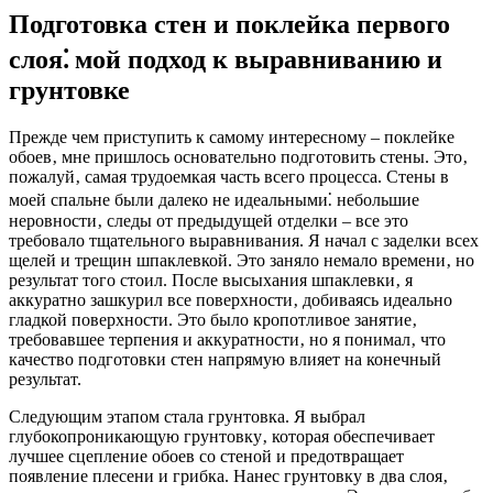
Подготовка стен и поклейка первого
слоя⁚ мой подход к выравниванию и
грунтовке
Прежде чем приступить к самому интересному – поклейке
обоев‚ мне пришлось основательно подготовить стены. Это‚
пожалуй‚ самая трудоемкая часть всего процесса. Стены в
моей спальне были далеко не идеальными⁚ небольшие
неровности‚ следы от предыдущей отделки – все это
требовало тщательного выравнивания. Я начал с заделки всех
щелей и трещин шпаклевкой. Это заняло немало времени‚ но
результат того стоил. После высыхания шпаклевки‚ я
аккуратно зашкурил все поверхности‚ добиваясь идеально
гладкой поверхности. Это было кропотливое занятие‚
требовавшее терпения и аккуратности‚ но я понимал‚ что
качество подготовки стен напрямую влияет на конечный
результат.
Следующим этапом стала грунтовка. Я выбрал
глубокопроникающую грунтовку‚ которая обеспечивает
лучшее сцепление обоев со стеной и предотвращает
появление плесени и грибка. Нанес грунтовку в два слоя‚