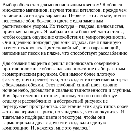
Выбор обоев стал для меня настоящим квестом! Я обошел
множество магазинов‚ изучил тонны каталогов‚ прежде чем
остановился на двух вариантах. Первые – это легкие‚ почти
невесомые обои бежевого цвета с едва заметным
растительным узором. Их текстура – гладкая‚ шелковистая‚
приятная на ощупь. Я выбрал их для большей части стены‚
чтобы создать ощущение спокойствия и умиротворенности.
Они идеально подходят для зоны отдыха‚ где я планирую
разместить кровать. Цвет спокойный‚ не раздражающий‚
напоминает песок на пляже‚ что способствует расслаблению.
Для создания акцента я решил использовать совершенно
противоположные обои – насыщенно-синие с абстрактным
геометрическим рисунком. Они имеют более плотную
фактуру‚ почти рельефную‚ что создает интересный контраст
с бежевыми обоями. Этот глубокий синий цвет‚ словно
ночное небо‚ добавляет в спальню таинственности и глубины.
Я выбрал именно этот цвет‚ потому что он способствует
отдыху и расслаблению‚ а абстрактный рисунок не
перегружает пространство. Сочетание этих двух типов обоев
– это эксперимент‚ риск‚ но я надеялся‚ что он окупится. Я
тщательно подбирал цвета и текстуры‚ чтобы они
гармонировали друг с другом и создавали единую
композицию. И‚ кажется‚ мне это удалось!