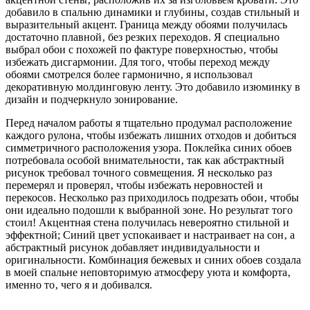
добавило в спальню динамики и глубины‚ создав стильный и
выразительный акцент. Граница между обоями получилась
достаточно плавной‚ без резких переходов. Я специально
выбрал обои с похожей по фактуре поверхностью‚ чтобы
избежать дисгармонии. Для того‚ чтобы переход между
обоями смотрелся более гармонично‚ я использовал
декоративную молдинговую ленту. Это добавило изюминку в
дизайн и подчеркнуло зонирование.
Перед началом работы я тщательно продумал расположение
каждого рулона‚ чтобы избежать лишних отходов и добиться
симметричного расположения узора. Поклейка синих обоев
потребовала особой внимательности‚ так как абстрактный
рисунок требовал точного совмещения. Я несколько раз
перемерял и проверял‚ чтобы избежать неровностей и
перекосов. Несколько раз приходилось подрезать обои‚ чтобы
они идеально подошли к выбранной зоне. Но результат того
стоил! Акцентная стена получилась невероятно стильной и
эффектной; Синий цвет успокаивает и настраивает на сон‚ а
абстрактный рисунок добавляет индивидуальности и
оригинальности. Комбинация бежевых и синих обоев создала
в моей спальне неповторимую атмосферу уюта и комфорта‚
именно то‚ чего я и добивался.