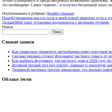
лучше планировать и предусматривать возможные проблемы. Я 
это необходимо. Самое главное – я получил бесценный опыт, ко
Опубликовано в рубрике
Дизайн спальни
Назад
Одинаковая высота пола в моей новой квартире путь к и
Дальше
Мой опыт установки водопровода с медными трубами
Поиск
Поиск
Свежие записи
Как правильно проверить застройщика перед покупкой ж
Сколько реально служит фундамент частного дома и от че
Как выбрать фундамент для частного дома в 2026 году бе
Водяной теплый пол под плитку, ламинат и линолеум: как
Укрывной материал против заморозков: что реально рабо
Облако тегов