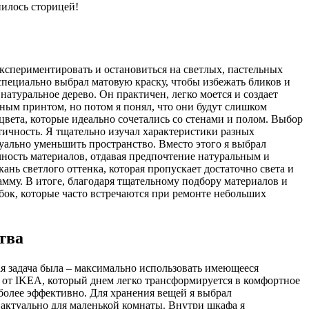
пилось сторицей!
экспериментировать и остановиться на светлых, пастельных
специально выбрал матовую краску, чтобы избежать бликов и
атуральное дерево. Он практичен, легко моется и создает
ным принтом, но потом я понял, что они будут слишком
цвета, которые идеально сочетались со стенами и полом. Выбор
ктичность. Я тщательно изучал характеристики разных
зуально уменьшить пространство. Вместо этого я выбрал
чность материалов, отдавая предпочтение натуральным и
ань светлого оттенка, которая пропускает достаточно света и
мму. В итоге, благодаря тщательному подбору материалов и
бок, которые часто встречаются при ремонте небольших
тва
ая задача была – максимально использовать имеющееся
ь от IKEA, который днем легко трансформируется в комфортное
 более эффективно. Для хранения вещей я выбрал
 актуально для маленькой комнаты. Внутри шкафа я