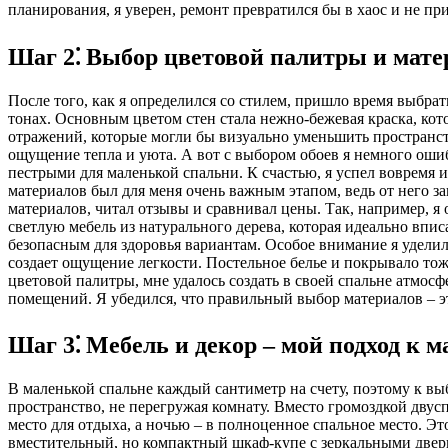
планирования, я уверен, ремонт превратился бы в хаос и не пр
Шаг 2⁚ Выбор цветовой палитры и мате
После того, как я определился со стилем, пришло время выбрат
тонах. Основным цветом стен стала нежно-бежевая краска, кот
отражений, которые могли бы визуально уменьшить пространств
ощущение тепла и уюта. А вот с выбором обоев я немного оши
пестрыми для маленькой спальни. К счастью, я успел вовремя 
материалов был для меня очень важным этапом, ведь от него за
материалов, читал отзывы и сравнивал цены. Так, например, я 
светлую мебель из натурального дерева, которая идеально впи
безопасным для здоровья вариантам. Особое внимание я уделил
создает ощущение легкости. Постельное белье и покрывало тож
цветовой палитры, мне удалось создать в своей спальне атмос
помещений. Я убедился, что правильный выбор материалов – э
Шаг 3⁚ Мебель и декор – мой подход к
В маленькой спальне каждый сантиметр на счету, поэтому к вы
пространство, не перегружая комнату. Вместо громоздкой дву
место для отдыха, а ночью – в полноценное спальное место. Э
вместительный, но компактный шкаф-купе с зеркальными дверц