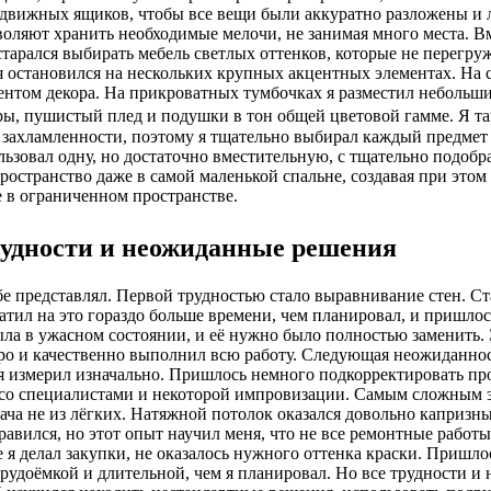
движных ящиков, чтобы все вещи были аккуратно разложены и л
ляют хранить необходимые мелочи, не занимая много места. Вме
старался выбирать мебель светлых оттенков, которые не перегру
я остановился на нескольких крупных акцентных элементах. На 
ентом декора. На прикроватных тумбочках я разместил небольши
ры, пушистый плед и подушки в тон общей цветовой гамме. Я т
захламленности, поэтому я тщательно выбирал каждый предмет д
льзовал одну, но достаточно вместительную, с тщательно подоб
ространство даже в самой маленькой спальне, создавая при это
е в ограниченном пространстве.
рудности и неожиданные решения
 себе представлял. Первой трудностью стало выравнивание стен. 
атил на это гораздо больше времени, чем планировал, и пришлос
была в ужасном состоянии, и её нужно было полностью заменить.
стро и качественно выполнил всю работу. Следующая неожиданно
 я измерил изначально. Пришлось немного подкорректировать про
 со специалистами и некоторой импровизации. Самым сложным э
адача не из лёгких. Натяжной потолок оказался довольно капризн
правился, но этот опыт научил меня, что не все ремонтные работ
 я делал закупки, не оказалось нужного оттенка краски. Пришлос
 трудоёмкой и длительной, чем я планировал. Но все трудности 