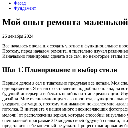
Фасад
Фундамент
Мой опыт ремонта маленькой 
26 декабря 2024
Все началось с желания создать уютное и функциональное прос
Поэтому, перед началом ремонта, я тщательно изучал различн
Изначально планировал сделать все сам, но некоторые этапы в
Шаг 1⁚ Планирование и выбор стиля
Первым делом я сел и тщательно продумал все детали. Моя спал
одновременно. Я начал с составления подробного плана, на ко
будущий интерьер и избежать ошибок на этапе реализации. Из
дизайна. Мне очень импонирует его простота, функциональность
ухудшать ситуацию, поэтому минимализм показался мне идеал
потолка. В интернете я нашел много вдохновляющих фотографи
мелочи⁚ от расположения зеркал, которые способны визуально 
специальной программе 3D-модель своей будущей спальни, чтоб
представить себе конечный результат. Процесс планирования б