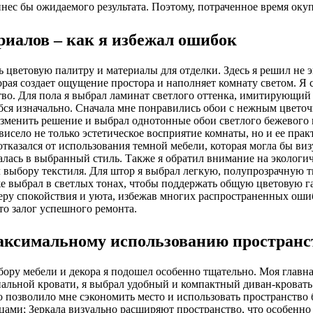
инес бы ожидаемого результата. Поэтому, потраченное время оку
риалов – как я избежал ошибок
ь цветовую палитру и материалы для отделки. Здесь я решил не 
орая создает ощущение простора и наполняет комнату светом. Я 
о. Для пола я выбрал ламинат светлого оттенка, имитирующий н
бся изначально. Сначала мне понравились обои с нежным цветоч
изменить решение и выбрал однотонные обои светлого бежевого 
висело не только эстетическое восприятие комнаты, но и ее пра
отказался от использования темной мебели, которая могла бы ви
салась в выбранный стиль. Также я обратил внимание на экологи
 выбору текстиля. Для штор я выбрал легкую, полупрозрачную тк
е выбрал в светлых тонах, чтобы поддержать общую цветовую га
феру спокойствия и уюта, избежав многих распространенных оши
то залог успешного ремонта.
 максимальному использованию пространс
бору мебели и декора я подошел особенно тщательно. Моя главн
спальной кровати, я выбрал удобный и компактный диван-кроват
то позволило мне сэкономить место и использовать пространство
ами; Зеркала визуально расширяют пространство, что особенно