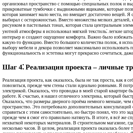
организовал пространство с помощью специальных полок и вы
прикроватные тумбочки с выдвижными ящиками, которые позво
которая занимает мало места, но вмещает достаточно вещей. Я 
выбирал с осторожностью. Вместо множества мелких деталей, 
рисунком в пастельных тонах, которая стала центральным элем
уютной атмосферы я использовал мягкий текстиль⁚ легкие што
интерьер и создают ощущение комфорта. Важно было избежать 
какую-то функцию. Вместо большого количества полок, я испо
выбору мебели и декора позволяет максимально использовать п
функциональность и эстетика могут прекрасно сочетаться, даж
Шаг 4⁚ Реализация проекта – личные т
Реализация проекта, как оказалось, была не так проста, как я
повозиться, прежде чем стены стали идеально ровными. Я потр
электрикой. Оказалось, что проводка в моей старой квартире 
работе. К счастью, я нашел отличного электрика, который бы
Оказалось, что размеры дверного проёма немного меньше, чем
пространство. Это потребовало дополнительных консультаций
справиться с этим самостоятельно, но быстро понял, что это з
прежде чем я смог его правильно натянуть. В итоге, я всё же с
нехваткой некоторых материалов. В строительном магазине, где
несколько часов. В целом, реализация проекта оказалась более