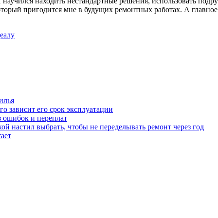
научился находить нестандартные решения, использовать подруч
торый пригодится мне в будущих ремонтных работах. А главное – 
деалу
илья
го зависит его срок эксплуатации
з ошибок и переплат
ой настил выбрать, чтобы не переделывать ремонт через год
тает