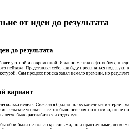
ьне от идеи до результата
еи до результата
 более уютной и современной. Я давно мечтал о фотообоях, пред
ого пейзажа. Представлял себе, как буду просыпаться под звуки
турой. Сам процесс поиска занял немало времени, но результат 
ый вариант
есколько недель. Сначала я бродил по бесконечным интернет-маг
ие сельские уголки – все это было невероятно красиво, но не п
я легче было расслабиться и отдохнуть.
обы обои были не только красивыми, но и практичными, легко м