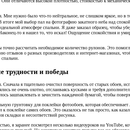
. Они отличаются высокой плотностью, стойкостью к механичес
. Мне нужно было что-то нейтральное, не слишком яркое, но в т
 итоге мой выбор пал на фотографию закатного неба над спокой
идеальной атмосфере спальни. Я даже заказал образец, чтобы уб
 Наконец-то я нашел то, что искал! Ощущение спокойствия и уми
ы точно рассчитать необходимое количество рулонов. Это помог
ию отзывов о разных производителях и интернет-магазинах, что
 спальни.
е трудности и победы
л. Сначала я тщательно очистил поверхность от старых обоев, и
лялись не очень охотно, отслаиваясь кусками и требуя дополните
ось зашпаклевать и зачистить наждачной бумагой, чтобы поверх
льную грунтовку для поклейки фотообоев, которая обеспечивает
 к поклейке самих обоев. Это оказалось не так просто, как каз
ия складки и несоответствий рисунка.
ью, я заранее посмотрел несколько видеоуроков на YouTube, ко