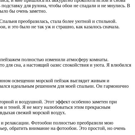
ись, и мне пришлось их аккуратно проколоть иглой и снова
подставку для рулона, чтобы обои не спадали и не мнулись. В
ыло бы очень заметно.
Спальня преобразилась, стала более уютной и стильной.
, и это было не так уж и страшно, как казалось сначала.
м пейзажем полностью изменили атмосферу комнаты.
о для сна, а настоящий оазис спокойствия и уюта. Я влюбился
венном освещении морской пейзаж выглядит живым и
казался идеальным решением для моей спальни. Он гармонично
сторной и воздушной. Этот эффект особенно заметен при
в и теней. Я не могу налюбоваться этим прекрасным
 вдыхая свежий морской воздух.
ха и релаксации. Фотообои полностью преобразили мою
ьер, обратить внимание на фотообои. Это простой, но очень