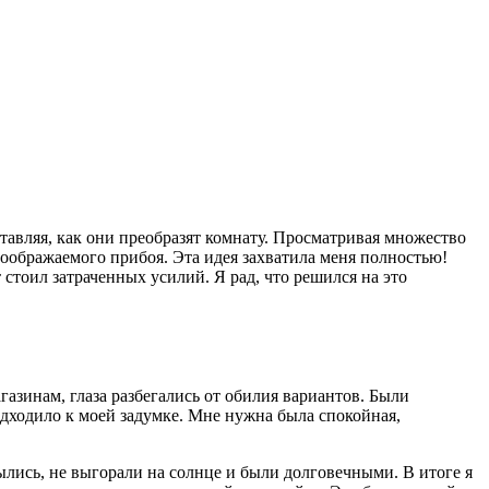
ставляя, как они преобразят комнату. Просматривая множество
 воображаемого прибоя. Эта идея захватила меня полностью!
стоил затраченных усилий. Я рад, что решился на это
азинам, глаза разбегались от обилия вариантов. Были
одходило к моей задумке. Мне нужна была спокойная,
ылись, не выгорали на солнце и были долговечными. В итоге я