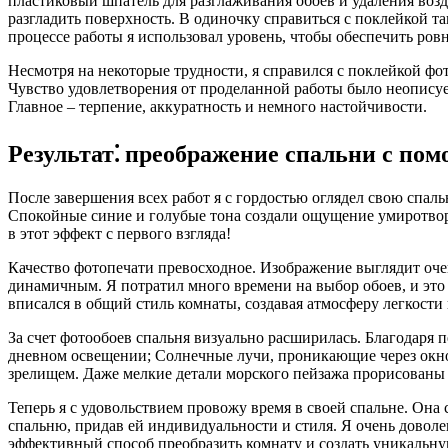
пластиковый шпатель для разглаживания обоев и удаления возд
разгладить поверхность. В одиночку справиться с поклейкой т
процессе работы я использовал уровень, чтобы обеспечить ров
Несмотря на некоторые трудности, я справился с поклейкой фот
Чувство удовлетворения от проделанной работы было неописуемы
Главное – терпение, аккуратность и немного настойчивости.
Результат⁚ преображение спальни с по
После завершения всех работ я с гордостью оглядел свою спа
Спокойные синие и голубые тона создали ощущение умиротворен
в этот эффект с первого взгляда!
Качество фотопечати превосходное. Изображение выглядит оч
динамичным. Я потратил много времени на выбор обоев, и это
вписался в общий стиль комнаты, создавая атмосферу легкости
За счет фотообоев спальня визуально расширилась. Благодаря 
дневном освещении; Солнечные лучи, проникающие через окно,
зрелищем. Даже мелкие детали морского пейзажа прорисованы оч
Теперь я с удовольствием провожу время в своей спальне. Она
спальню, придав ей индивидуальности и стиля. Я очень доволен
эффективный способ преобразить комнату и создать уникальну