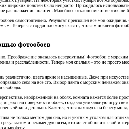
ушных пузырей. На некоторых участках пузыри все же образовал
аких широких полотен было непросто. Приходилось использовать 
ное расположение полотен. Малейшее отклонение от вертикали б
ообоев самостоятельно. Результат превзошел все мои ожидания. 
м. Теперь я с гордостью могу сказать, что сам поклеил фотообои
мощью фотообоев
льню. Преображение оказалось невероятным! Фотообои с морски
ия и расслабленности. Теперь моя спальня – это не просто мест
ень реалистично, цвета яркие и насыщенные. Даже при искусст
 оправдало себя на все сто. Выбор панта с морским пейзажем о
 и свободы.
перспективе, изображенной на обоях, комната кажется более про
 играют на поверхности обоев, создавая уникальную игру свето
ень чётко и детально. Кажется, что я нахожусь на берегу моря,
 стала не только местом для сна, но и уютным уголком для отды
 результатом и рекомендую всем, кто хочет обновить свой интер
ю атмосферу.