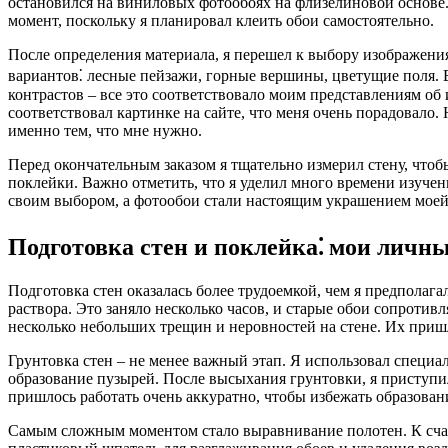
остановился на виниловых фотообоях на флизелиновой основе
момент, поскольку я планировал клеить обои самостоятельно.
После определения материала, я перешел к выбору изображения
вариантов⁚ лесные пейзажи, горные вершины, цветущие поля. В
контрастов – все это соответствовало моим представлениям об 
соответствовал картинке на сайте, что меня очень порадовало.
именно тем, что мне нужно.
Перед окончательным заказом я тщательно измерил стену, чтоб
поклейки. Важно отметить, что я уделил много времени изучен
своим выбором, а фотообои стали настоящим украшением моей
Подготовка стен и поклейка⁚ мои личны
Подготовка стен оказалась более трудоемкой, чем я предполага
раствора. Это заняло несколько часов, и старые обои сопротив
несколько небольших трещин и неровностей на стене. Их пришл
Грунтовка стен – не менее важный этап. Я использовал специа
образование пузырей. После высыхания грунтовки, я приступил
пришлось работать очень аккуратно, чтобы избежать образован
Самым сложным моментом стало выравнивание полотен. К счаст