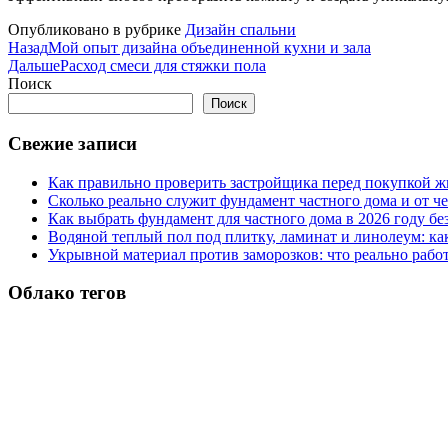
Опубликовано в рубрике
Дизайн спальни
Назад
Мой опыт дизайна объединенной кухни и зала
Дальше
Расход смеси для стяжки пола
Поиск
Поиск
Свежие записи
Как правильно проверить застройщика перед покупкой ж
Сколько реально служит фундамент частного дома и от че
Как выбрать фундамент для частного дома в 2026 году бе
Водяной теплый пол под плитку, ламинат и линолеум: как
Укрывной материал против заморозков: что реально рабо
Облако тегов