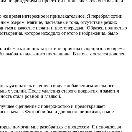
ким повреждениям и простотой в поклейке. Это был важный
о же время интересное и привлекательное. Я перебрал сотни
ным озером. Мягкие, пастельные тона, отсутствие резких
едиться в качестве печати и цветопередачи. Образец полностью
ротворения, которое исходило от этого изображения, было
ло избежать лишних затрат и неприятных сюрпризов во время
бы выбрать надежного поставщика. В итоге я остался доволен
спользуя шпатель и теплую воду с добавлением мыльного
льных усилий. После удаления старого покрытия, я заметил
ность стала ровной и гладкой.
 лучшее сцепление с поверхностью и предотвращает
алось сначала. Фотообои были довольно широкими, и мне
торые помогли мне разобраться с процессом. Я использовал