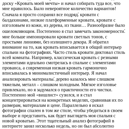
доску «Кровать моей мечты» и начал собирать туда все, что
мне нравилось. Было невероятное количество вариантов!
Сначала я просто сохранял все подряд⁚ кровати с
балдахинами, низкие платформенные кровати, кровати с
изголовьем из кожи, из дерева, из ткани… Разнообразие было
ошеломляющим. Постепенно я стал замечать закономерности⁚
мне больше импонировали кровати светлых тонов, с
простыми линиями, без излишнего декора. Я обратил
внимание на то, как кровать вписывается в общий интерьер
спальни на фотографиях. Часто стиль кровати диктовал стиль
всей комнаты. Например, классическая кровать с резными
элементами идеально смотрелась в спальне с элементами
прованса, а современная низкая кровать гармонично
вписывалась в минималистичный интерьер. Я начал
анализировать материалы⁚ дерево казалось мне слишком
тяжелым, металл – слишком холодным. Мягкое изголовье
привлекало, но я задумался о практичности его чистки.
Постепенно мой «вишлист» сузился, и я стал
концентрироваться на конкретных моделях, сравнивая их по
размерам, материалам и цене. Параллельно я искал
фотографии спален в том же стиле, чтобы убедиться в своем
выборе и представить, как будет выглядеть моя спальня с
новой кроватью. Этот тщательный анализ фотографий в
интернете занял несколько недель, но он был абсолютно