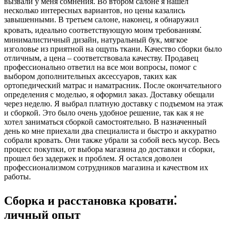
вызвали у меня сомнения. Во втором салоне я нашел
несколько интересных вариантов, но цены казались
завышенными. В третьем салоне, наконец, я обнаружил
кровать, идеально соответствующую моим требованиям⁚
минималистичный дизайн, натуральный бук, мягкое
изголовье из приятной на ощупь ткани. Качество сборки было
отличным, а цена – соответствовала качеству. Продавец
профессионально ответил на все мои вопросы, помог с
выбором дополнительных аксессуаров, таких как
ортопедический матрас и наматрасник. После окончательного
определения с моделью, я оформил заказ. Доставку обещали
через неделю. Я выбрал платную доставку с подъемом на этаж
и сборкой. Это было очень удобное решение, так как я не
хотел заниматься сборкой самостоятельно. В назначенный
день ко мне приехали два специалиста и быстро и аккуратно
собрали кровать. Они также убрали за собой весь мусор. Весь
процесс покупки, от выбора магазина до доставки и сборки,
прошел без задержек и проблем. Я остался доволен
профессионализмом сотрудников магазина и качеством их
работы.
Сборка и расстановка кровати⁚
личный опыт