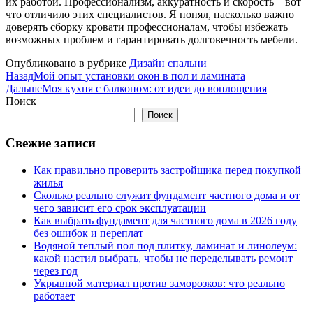
их работой. Профессионализм, аккуратность и скорость – вот
что отличило этих специалистов. Я понял, насколько важно
доверять сборку кровати профессионалам, чтобы избежать
возможных проблем и гарантировать долговечность мебели.
Опубликовано в рубрике
Дизайн спальни
Назад
Мой опыт установки окон в пол и ламината
Дальше
Моя кухня с балконом: от идеи до воплощения
Поиск
Поиск
Свежие записи
Как правильно проверить застройщика перед покупкой
жилья
Сколько реально служит фундамент частного дома и от
чего зависит его срок эксплуатации
Как выбрать фундамент для частного дома в 2026 году
без ошибок и переплат
Водяной теплый пол под плитку, ламинат и линолеум:
какой настил выбрать, чтобы не переделывать ремонт
через год
Укрывной материал против заморозков: что реально
работает