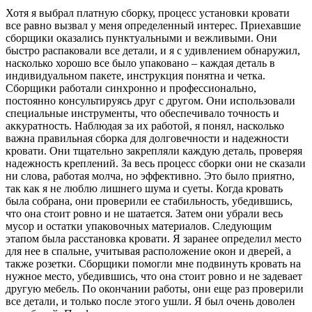
Хотя я выбрал платную сборку, процесс установки кровати
все равно вызвал у меня определенный интерес. Приехавшие
сборщики оказались пунктуальными и вежливыми. Они
быстро распаковали все детали, и я с удивлением обнаружил,
насколько хорошо все было упаковано – каждая деталь в
индивидуальном пакете, инструкция понятна и четка.
Сборщики работали синхронно и профессионально,
постоянно консультируясь друг с другом. Они использовали
специальные инструменты, что обеспечивало точность и
аккуратность. Наблюдая за их работой, я понял, насколько
важна правильная сборка для долговечности и надежности
кровати. Они тщательно закрепляли каждую деталь, проверяя
надежность креплений. За весь процесс сборки они не сказали
ни слова, работая молча, но эффективно. Это было приятно,
так как я не люблю лишнего шума и суеты. Когда кровать
была собрана, они проверили ее стабильность, убедившись,
что она стоит ровно и не шатается. Затем они убрали весь
мусор и остатки упаковочных материалов. Следующим
этапом была расстановка кровати. Я заранее определил место
для нее в спальне, учитывая расположение окон и дверей, а
также розетки. Сборщики помогли мне подвинуть кровать на
нужное место, убедившись, что она стоит ровно и не задевает
другую мебель. По окончании работы, они еще раз проверили
все детали, и только после этого ушли. Я был очень доволен