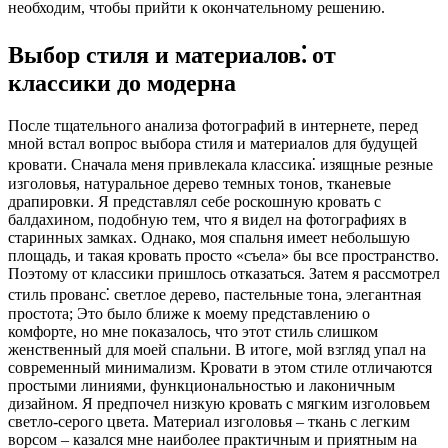
необходим, чтобы прийти к окончательному решению.
Выбор стиля и материалов⁚ от
классики до модерна
После тщательного анализа фотографий в интернете, перед
мной встал вопрос выбора стиля и материалов для будущей
кровати. Сначала меня привлекала классика⁚ изящные резные
изголовья, натуральное дерево темных тонов, тканевые
драпировки. Я представлял себе роскошную кровать с
балдахином, подобную тем, что я видел на фотографиях в
старинных замках. Однако, моя спальня имеет небольшую
площадь, и такая кровать просто «съела» бы все пространство.
Поэтому от классики пришлось отказаться. Затем я рассмотрел
стиль прованс⁚ светлое дерево, пастельные тона, элегантная
простота; Это было ближе к моему представлению о
комфорте, но мне показалось, что этот стиль слишком
женственный для моей спальни. В итоге, мой взгляд упал на
современный минимализм. Кровати в этом стиле отличаются
простыми линиями, функциональностью и лаконичным
дизайном. Я предпочел низкую кровать с мягким изголовьем
светло-серого цвета. Материал изголовья – ткань с легким
ворсом – казался мне наиболее практичным и приятным на