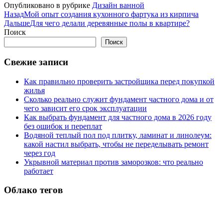
Опубликовано в рубрике
Дизайн ванной
Назад
Мой опыт создания кухонного фартука из кирпича
Дальше
Для чего делали деревянные полы в квартире?
Поиск
Поиск
Свежие записи
Как правильно проверить застройщика перед покупкой
жилья
Сколько реально служит фундамент частного дома и от
чего зависит его срок эксплуатации
Как выбрать фундамент для частного дома в 2026 году
без ошибок и переплат
Водяной теплый пол под плитку, ламинат и линолеум:
какой настил выбрать, чтобы не переделывать ремонт
через год
Укрывной материал против заморозков: что реально
работает
Облако тегов