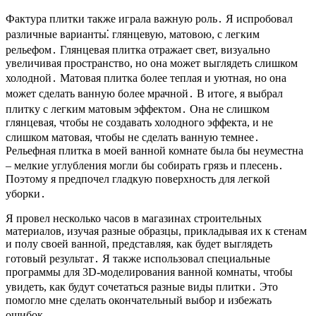
Фактура плитки также играла важную роль․ Я испробовал
различные варианты⁚ глянцевую, матовою, с легким
рельефом․ Глянцевая плитка отражает свет, визуально
увеличивая пространство, но она может выглядеть слишком
холодной․ Матовая плитка более теплая и уютная, но она
может сделать ванную более мрачной․ В итоге, я выбрал
плитку с легким матовым эффектом․ Она не слишком
глянцевая, чтобы не создавать холодного эффекта, и не
слишком матовая, чтобы не сделать ванную темнее․
Рельефная плитка в моей ванной комнате была бы неуместна
– мелкие углубления могли бы собирать грязь и плесень․
Поэтому я предпочел гладкую поверхность для легкой
уборки․
Я провел несколько часов в магазинах строительных
материалов, изучая разные образцы, прикладывая их к стенам
и полу своей ванной, представляя, как будет выглядеть
готовый результат․ Я также использовал специальные
программы для 3D-моделирования ванной комнаты, чтобы
увидеть, как будут сочетаться разные виды плитки․ Это
помогло мне сделать окончательный выбор и избежать
ошибок․