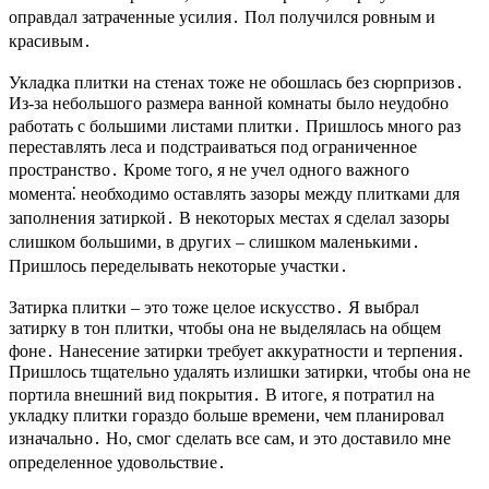
оправдал затраченные усилия․ Пол получился ровным и
красивым․
Укладка плитки на стенах тоже не обошлась без сюрпризов․
Из-за небольшого размера ванной комнаты было неудобно
работать с большими листами плитки․ Пришлось много раз
переставлять леса и подстраиваться под ограниченное
пространство․ Кроме того, я не учел одного важного
момента⁚ необходимо оставлять зазоры между плитками для
заполнения затиркой․ В некоторых местах я сделал зазоры
слишком большими, в других – слишком маленькими․
Пришлось переделывать некоторые участки․
Затирка плитки – это тоже целое искусство․ Я выбрал
затирку в тон плитки, чтобы она не выделялась на общем
фоне․ Нанесение затирки требует аккуратности и терпения․
Пришлось тщательно удалять излишки затирки, чтобы она не
портила внешний вид покрытия․ В итоге, я потратил на
укладку плитки гораздо больше времени, чем планировал
изначально․ Но, смог сделать все сам, и это доставило мне
определенное удовольствие․