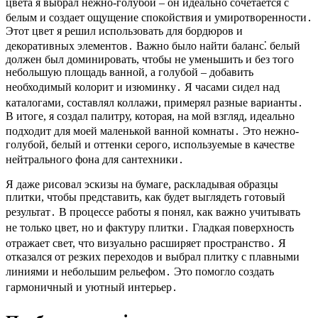
цвета я выбрал нежно-голубой – он идеально сочетается с
белым и создает ощущение спокойствия и умиротворенности․
Этот цвет я решил использовать для бордюров и
декоративных элементов․ Важно было найти баланс⁚ белый
должен был доминировать, чтобы не уменьшить и без того
небольшую площадь ванной, а голубой – добавить
необходимый колорит и изюминку․ Я часами сидел над
каталогами, составлял коллажи, примерял разные варианты․
В итоге, я создал палитру, которая, на мой взгляд, идеально
подходит для моей маленькой ванной комнаты․ Это нежно-
голубой, белый и оттенки серого, используемые в качестве
нейтрального фона для сантехники․
Я даже рисовал эскизы на бумаге, раскладывая образцы
плитки, чтобы представить, как будет выглядеть готовый
результат․ В процессе работы я понял, как важно учитывать
не только цвет, но и фактуру плитки․ Гладкая поверхность
отражает свет, что визуально расширяет пространство․ Я
отказался от резких переходов и выбрал плитку с плавными
линиями и небольшим рельефом․ Это помогло создать
гармоничный и уютный интерьер․