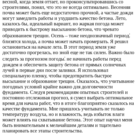
весной, когда земля оттает, но проконсультировавшись со
строителями, понял, что это не всегда оптимально. Весенняя
почва может быть еще недостаточно прочной, а частые дожди
могут замедлить работы и ухудшить качество бетона. Лето,
казалось бы, идеальный вариант, но жаркая погода может
приводить к быстрому высыханию бетона, что чревато
образованием трещин. Осень – тоже неоднозначный период⁚
близятся холода, а почва может начать промерзать. Я решил
остановиться на начале лета. В этот период земля уже
достаточно прогрелась, но зной еще не так силен. Важно было
следить за прогнозом погоды⁚ не начинать работы перед
дождем и обеспечить защиту бетона от прямых солнечных
лучей в первые дни после заливки. Я использовал
специальную пленку, чтобы предотвратить быстрое
высыхание и образование трещин. Оказалось, что учитывание
погодных условий крайне важно для долговечности
фундамента. Следуя рекомендациям опытных строителей и
постоянно отслеживая прогноз, я сумел выбрать оптимальное
время для начала работ, что в итоге благоприятно сказалось на
качестве фундамента. Мне пришлось учитывать не только
температуру воздуха, но и влажность, ведь избыток влаги
может влиять на схватывание бетона. Этот опыт научил меня
быть внимательным к мельчайшим деталям и тщательно
планировать все этапы строительства.