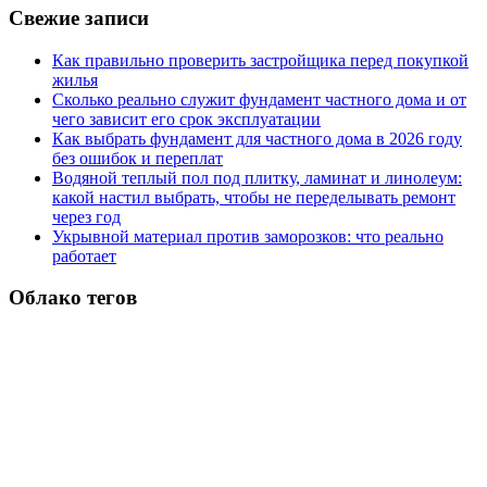
Свежие записи
Как правильно проверить застройщика перед покупкой
жилья
Сколько реально служит фундамент частного дома и от
чего зависит его срок эксплуатации
Как выбрать фундамент для частного дома в 2026 году
без ошибок и переплат
Водяной теплый пол под плитку, ламинат и линолеум:
какой настил выбрать, чтобы не переделывать ремонт
через год
Укрывной материал против заморозков: что реально
работает
Облако тегов