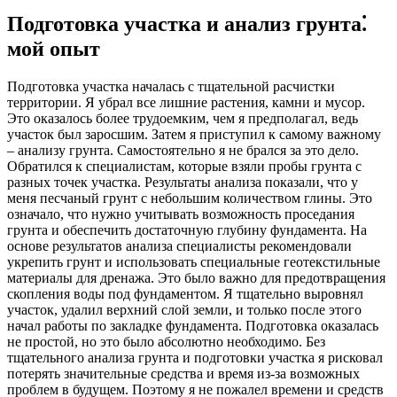
Подготовка участка и анализ грунта⁚
мой опыт
Подготовка участка началась с тщательной расчистки
территории. Я убрал все лишние растения, камни и мусор.
Это оказалось более трудоемким, чем я предполагал, ведь
участок был заросшим. Затем я приступил к самому важному
– анализу грунта. Самостоятельно я не брался за это дело.
Обратился к специалистам, которые взяли пробы грунта с
разных точек участка. Результаты анализа показали, что у
меня песчаный грунт с небольшим количеством глины. Это
означало, что нужно учитывать возможность проседания
грунта и обеспечить достаточную глубину фундамента. На
основе результатов анализа специалисты рекомендовали
укрепить грунт и использовать специальные геотекстильные
материалы для дренажа. Это было важно для предотвращения
скопления воды под фундаментом. Я тщательно выровнял
участок, удалил верхний слой земли, и только после этого
начал работы по закладке фундамента. Подготовка оказалась
не простой, но это было абсолютно необходимо. Без
тщательного анализа грунта и подготовки участка я рисковал
потерять значительные средства и время из-за возможных
проблем в будущем. Поэтому я не пожалел времени и средств