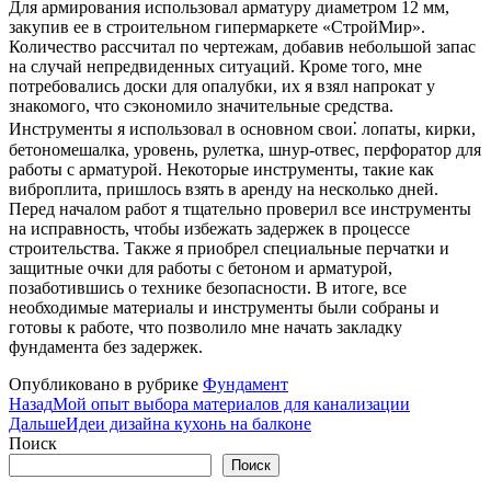
Для армирования использовал арматуру диаметром 12 мм,
закупив ее в строительном гипермаркете «СтройМир».
Количество рассчитал по чертежам, добавив небольшой запас
на случай непредвиденных ситуаций. Кроме того, мне
потребовались доски для опалубки, их я взял напрокат у
знакомого, что сэкономило значительные средства.
Инструменты я использовал в основном свои⁚ лопаты, кирки,
бетономешалка, уровень, рулетка, шнур-отвес, перфоратор для
работы с арматурой. Некоторые инструменты, такие как
виброплита, пришлось взять в аренду на несколько дней.
Перед началом работ я тщательно проверил все инструменты
на исправность, чтобы избежать задержек в процессе
строительства. Также я приобрел специальные перчатки и
защитные очки для работы с бетоном и арматурой,
позаботившись о технике безопасности. В итоге, все
необходимые материалы и инструменты были собраны и
готовы к работе, что позволило мне начать закладку
фундамента без задержек.
Опубликовано в рубрике
Фундамент
Назад
Мой опыт выбора материалов для канализации
Дальше
Идеи дизайна кухонь на балконе
Поиск
Поиск