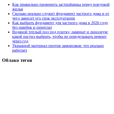
Как правильно проверить застройщика перед покупкой
жилья
Сколько реально служит фундамент частного дома и от
чего зависит его срок эксплуатации
Как выбрать фундамент для частного дома в 2026 году
без ошибок и переплат
Водяной теплый пол под плитку, ламинат и линолеум:
какой настил выбрать, чтобы не переделывать ремонт
через год
Укрывной материал против заморозков: что реально
работает
Облако тегов