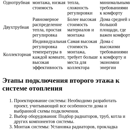
Однотрубная
монтажа, низкая
тепла,
минимальным
стоимость
сложность
требованиями
регулировки
к комфорту
Равномерное
Более высокая
Дома средней 
распределение
стоимость
большой
Двухтрубная
тепла, простая
материалов и
площади, где
регулировка
монтажа
важен комфорт
Индивидуальная
Самая высокая
Дома с
регулировка
стоимость
высокими
температуры в
монтажа,
требованиями
Коллекторная
каждой комнате,
требует больше
к комфорту и
высокая
места для
экономии
эффективность
коллектора
энергии
Этапы подключения второго этажа к
системе отопления
Проектирование системы: Необходимо разработать
проект, учитывающий все особенности дома и
выбранной схемы подключения.
Выбор оборудования: Подбор радиаторов, труб, котла и
других компонентов системы.
Монтаж системы: Установка радиаторов, прокладка