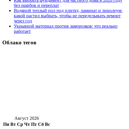
Как выбрать фундамент для частного дома в 2026 году
без ошибок и переплат
Водяной теплый пол под плитку, ламинат и линолеум:
какой настил выбрать, чтобы не переделывать ремонт
через год
Укрывной материал против заморозков: что реально
работает
Облако тегов
Август 2026
Пн
Вт
Ср
Чт
Пт
Сб
Вс