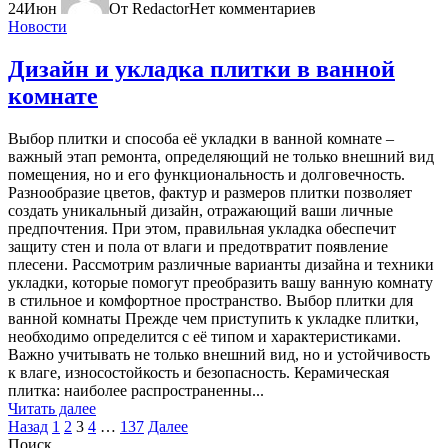
24
Июн
От Redactor
Нет комментариев
Новости
Дизайн и укладка плитки в ванной
комнате
Выбор плитки и способа её укладки в ванной комнате –
важный этап ремонта, определяющий не только внешний вид
помещения, но и его функциональность и долговечность.
Разнообразие цветов, фактур и размеров плитки позволяет
создать уникальный дизайн, отражающий ваши личные
предпочтения. При этом, правильная укладка обеспечит
защиту стен и пола от влаги и предотвратит появление
плесени. Рассмотрим различные варианты дизайна и техники
укладки, которые помогут преобразить вашу ванную комнату
в стильное и комфортное пространство. Выбор плитки для
ванной комнаты Прежде чем приступить к укладке плитки,
необходимо определится с её типом и характеристиками.
Важно учитывать не только внешний вид, но и устойчивость
к влаге, износостойкость и безопасность. Керамическая
плитка: наиболее распространенны...
Читать далее
Пагинация
Назад
1
2
3
4
…
137
Далее
Поиск