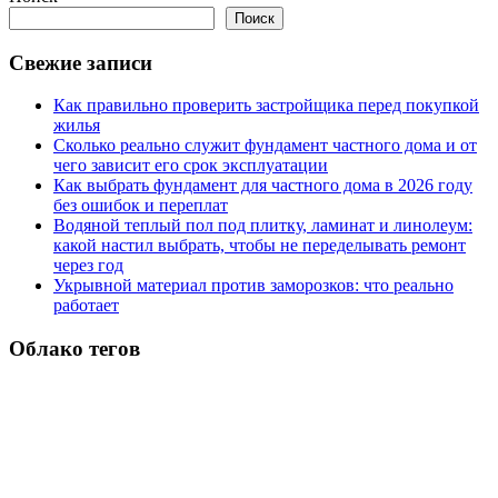
записей
Поиск
Свежие записи
Как правильно проверить застройщика перед покупкой
жилья
Сколько реально служит фундамент частного дома и от
чего зависит его срок эксплуатации
Как выбрать фундамент для частного дома в 2026 году
без ошибок и переплат
Водяной теплый пол под плитку, ламинат и линолеум:
какой настил выбрать, чтобы не переделывать ремонт
через год
Укрывной материал против заморозков: что реально
работает
Облако тегов